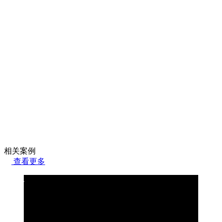
相关案例
查看更多
合联科技
通过NetSuite全球运营平台，集成财务、采购与销