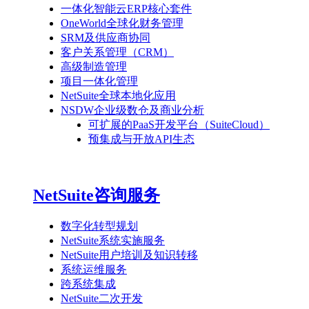
一体化智能云ERP核心套件
OneWorld全球化财务管理
SRM及供应商协同
客户关系管理（CRM）
高级制造管理
项目一体化管理
NetSuite全球本地化应用
NSDW企业级数仓及商业分析
可扩展的PaaS开发平台（SuiteCloud）
预集成与开放API生态
NetSuite咨询服务
数字化转型规划
NetSuite系统实施服务
NetSuite用户培训及知识转移
系统运维服务
跨系统集成
NetSuite二次开发