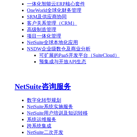
一体化智能云ERP核心套件
OneWorld全球化财务管理
SRM及供应商协同
客户关系管理（CRM）
高级制造管理
项目一体化管理
NetSuite全球本地化应用
NSDW企业级数仓及商业分析
可扩展的PaaS开发平台（SuiteCloud）
预集成与开放API生态
NetSuite咨询服务
数字化转型规划
NetSuite系统实施服务
NetSuite用户培训及知识转移
系统运维服务
跨系统集成
NetSuite二次开发